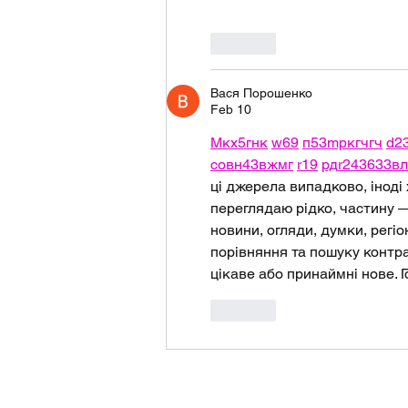
Like
Вася Порошенко
Feb 10
М
к
х
5
г
нк
w69
п
53
mp
кг
чг
ч
d2
с
о
вн
43
вж
мг
r19
рд
r24
36
33
вл
ці джерела випадково, іноді х
переглядаю рідко, частину —
новини, огляди, думки, регіо
порівняння та пошуку контра
цікаве або принаймні нове. Г
Like