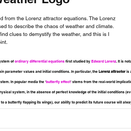
nth forecast
2023 dry season
Sponsored
S
 from the Lorenz attractor equations. The Lorenz 
sed to describe the chaos of weather and climate. 
find clues to demystify the weather, and this is I 
 Chaser
Cyclone Season 25/26
Dry Season 202
int.
system of 
ordinary differential equations
 first studied by 
Edward Lorenz
. It is no
ain parameter values and initial conditions. In particular, the 
Lorenz attractor
 is
ystem. In popular media the ‘
butterfly effect
‘ stems from the real-world implicati
y physical system, in the absence of perfect knowledge of the initial conditions (
to a butterfly flapping its wings), our ability to predict its future course will alwa