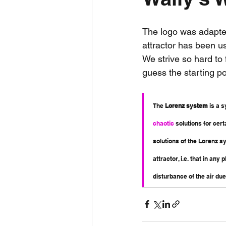
Daily Weather
Three mo
The logo was adapted
attractor has been u
We strive so hard to 
Daily Forecast
Cyclone
guess the starting po
The 
Lorenz system
 is a 
chaotic
 solutions for cert
solutions of the Lorenz s
attractor, i.e. that in an
disturbance of the air due 