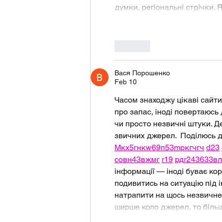
думки, регіональні стрічки.
Like
Вася Порошенко
Feb 10
Часом знаходжу цікаві сайти
про запас, іноді повертаюсь д
чи просто незвичні штуки. Д
звичних джерел.  Поділюсь д
М
к
х
5
г
нк
w69
п
53
mp
кг
чг
ч
d23
с
о
вн
43
вж
мг
r19
рд
r24
36
33
вл
інформації — іноді буває ко
подивитись на ситуацію під і
натрапити на щось незвичне.
ширше коло джерел, то біль