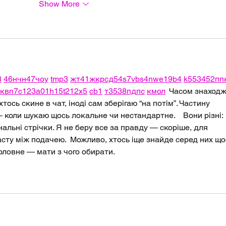
Show More
3
46
н
чн
47
чо
у
tmp3
жт
41
ж
кр
сд
54
s7
vb
s4
nw
e19
b4
k55
34
52
пп
кв
n7
c123
a01
h15
t21
2x5
cb1
т
35
38
пд
пс
км
ол
  Часом знаходж
тось скине в чат, іноді сам зберігаю “на потім”. Частину 
 коли шукаю щось локальне чи нестандартне.    Вони різні: 
нальні стрічки. Я не беру все за правду — скоріше, для 
сту між подачею.  Можливо, хтось іще знайде серед них що
оловне — мати з чого обирати. 