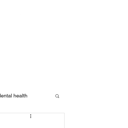
Log In
ental health
eview