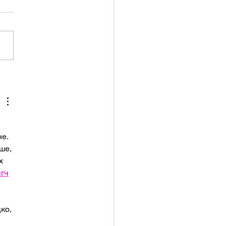
 2026 - Monthly
cast
е.  
ше, 
х 
чг
ч
ко, 