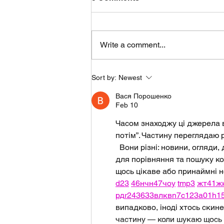
Write a comment...
August 2026 - Monthly
Sort by:
Newest
Forecast
Вася Порошенко
Feb 10
Часом знаходжу ці джерела ви
потім”. Частину переглядаю 
  Вони різні: новини, огляди,
для порівняння та пошуку ко
щось цікаве або принаймні но
d23
46
н
чн
47
чо
у
tmp3
жт
41
ж
рд
r24
36
33
вл
кв
n7
c123
a01
h1
випадково, іноді хтось скине 
частину — коли шукаю щось ло