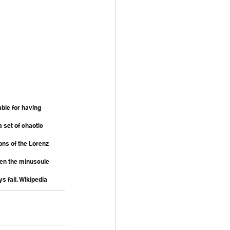
unspots
6
table for having 
 a set of chaotic 
ons of the Lorenz 
even the minuscule 
ys fail. Wikipedia