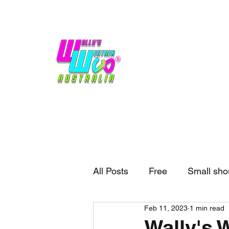
Home
Weather
Blogs
Gift Shop
Sponsors
No hype,
no caps lock.
All Posts
Free
Small sho
Feb 11, 2023
1 min read
External business
Forec
Wally's 