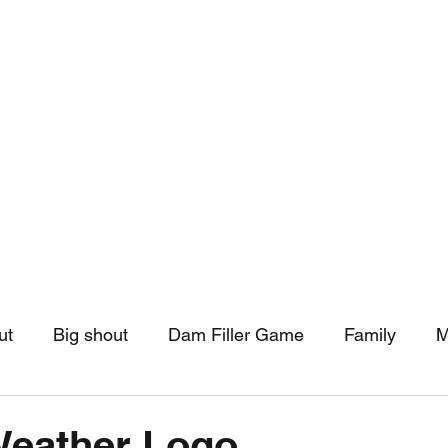
hip
Community Support
More
ut
Big shout
Dam Filler Game
Family
M
asts
Monthly Pinned Post
Clouds
Pinned r
Weather Logo