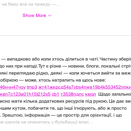
 Я не беру все за правду —…
Show More
 — випадково або коли хтось ділиться в чаті. Частину збері
о них при нагоді. Тут є різне — новини, блоги, локальні стрі
еякі переглядаю рідко, деякі — коли хочеться вийти за межі
обіркою — може, хтось натрапить на щось нове:  
46
н
чн
47
чо
у
tmp3
жт
41
ж
кр
сд
54
s7
vb
s4
nw
e19
b4
k55
34
52
пп
к
кв
n7
c123
a01
h15
t21
2x5
cb1
т
35
38
пд
пс
км
ол
  Щодо загально
рисно мати кілька додаткових ресурсів під рукою. Це дає зм
ншим кутом, побачити те, що інші ігнорують, або ж просто 
 Зрештою, інформація — це простір для орієнтації, і що 
ше шансів не опинитись у бульбашці влас…