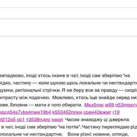
July 2026 Long-range
July
Forecast
Fore
падково, іноді хтось скине в чат, іноді сам зберігаю “на 
рідко, частину — коли шукаю щось локальне чи нестандартн
 думки, регіональні стрічки. Я не беру все за правду — скорі
нтрасту між подачею.  Можливо, хтось іще знайде серед ни
ве. Головне — мати з чого обирати.  
М
к
х
5
г
нк
w69
п
53
mp
кг
кр
сд
54
s7
vb
s4
nw
e19
b4
k55
34
52
пп
кн
с
о
вн
43
вж
мг
r19
5
t21
2x5
cb1
т
35
38
пд
пс
км
ол
  Часом знаходжу ці джерела 
в чат, іноді сам зберігаю “на потім”. Частину переглядаю рід
кальне чи нестандартне.    Вони різні: новини, огляди, 